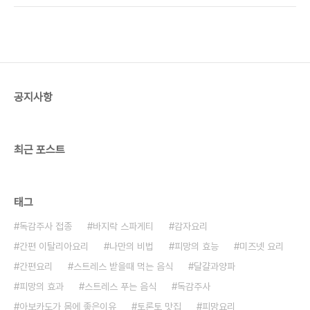
호하기 때문에 조리해도 파괴되지 않지만 익히거나
potato)가 있어서 팬 케잌을 만들어 보았습니다. 먼
찌는 대신에 랩으로 싸서 전자렌지로 가열 조리하면
저, 감자가 우리 몸에 어떻게 좋은지 알아 보도록 할
비타민C가 96%..
께요.감자는 혈액을 맑게 하고 기운을 좋게 하며 뱃속
을 든든하게 하고 소화기관을 튼튼하게 한다고 오래
전부터 알려져 왔습니다. 또, 약리작용이 있으면서 부
작용은 크게 없어 악성 종양이나 고혈압, 동맥경화,
공지사항
심장병, 간장병 등의 만성 질환을 치료하는 민간요법
으로 많이 쓰여왔습니다. 감자의 성분은 대부분 녹말
이지만 비타민 B1·B2·C, 판토텐산,..
최근 포스트
태그
독감주사 접종
바지락 스파게티
감자요리
간편 이탈리아요리
나만의 비법
피망의 효능
미즈넷 요리
간편요리
스트레스 받을때 먹는 음식
달걀과양파
피망의 효과
스트레스 푸는 음식
독감주사
아보카도가 몸에 좋은이유
토론토 맛집
피망요리