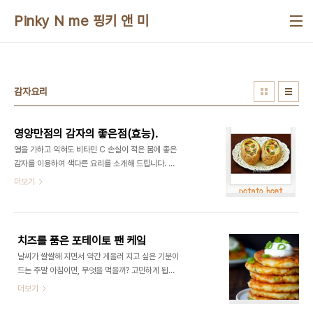
본문 바로가기
Pinky N me 핑키 앤 미
감자요리
영양만점의 감자의 좋은점(효능).
열을 가하고 익혀도 비타민 C 손실이 적은 몸에 좋은
감자를 이용하여 색다른 요리를 소개해 드립니다. 우
선 감자는 감자의 식이섬유에는 지방이나 당질의 흡
더보기
수를 방해해 혈중의 콜레스테롤과 혈당을 낮추고 장
내 세균중 유익한 균을 증식시켜서 변비를 개선하는
등의 기능이 있어 그것만으로 성인병 예방에 도움을
줍니다. 감자의 비타민C는 콜라겐 조직을 강화하여
치즈를 품은 포테이토 팬 케잌
피부의 노화를 방지하고 멜라닌 색소의 형성과 침적
날씨가 쌀쌀해 지면서 약간 게을러 지고 싶은 기분이
을 막아 피부의 흑변과 검버섯, 주근깨 등의 발생을
드는 주말 아침이면, 무엇을 먹을까? 고민하게 됩니
억제하여 맑고 깨끗한 젊은 피부를 유지하게 하여
다. 지난 주말에 만들어 보았던 '치즈를 품은 포테이
더보기
"감자를 먹으면 예뻐진다"라고 말을 들어 보신적이
토 팬 케잌을 만들어 본 건강식을 이제서야 소개 합니
있으실 겁니다. 감자전분이 세포층의 비타민C를 보
다. 냉장고에 전날 먹었던 매쉬 포테이토 (mashed