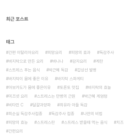
의 머리모양 같으며 과육이 두껍습니다. 과실은 길이
5∼7㎝, 나비 4㎝ 가량이고 몇 줄의 세로..
최근 포스트
태그
간편 이탈리아요리
피망요리
피망의 효과
독감주사
바지락으로 만든 요리
바나나
감자요리
계란
스트레스 푸는 음식
박근혜 독감
갑상선 발병
바지락이 몸에 좋은 이유
바지락 스파게티
아보카도가 몸에 좋은이유
토론토 맛집
바지락의 효늘
미즈넷 요리
스트레스는 만병의 근원
박근혜 계엄령
비타민 C
달걀과양파
최유라 아들 독감
최순실 독감주사접종
독감주사 접종
나만의 비법
피망의 효능
스트레스란
스트레스 받을때 먹는 음식
치즈
간편요리