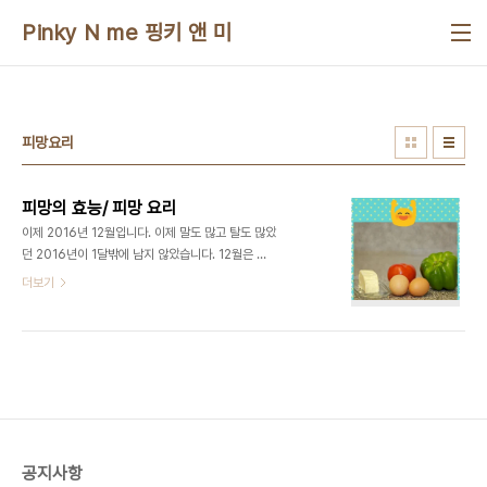
본문 바로가기
Pinky N me 핑키 앤 미
피망요리
피망의 효능/ 피망 요리
이제 2016년 12월입니다. 이제 말도 많고 탈도 많았
던 2016년이 1달밖에 남지 않았습니다. 12월은 굉
장히 비타민이 필요한 달입니다. 영양제로 보충을 해
더보기
도 부족한 부분은 음식으로 보충을 해 줄수 있는 피망
으로 간단한 요리를 소개 할려고 합니다. 그 전에 몸
에 좋은 피망의 효능에 대해 먼저 알려드립니다. 피망
은 쌍떡잎식물 통화식물목 가지과의 한해살이풀로써
남아메리카에서 온 채소입니다. 고추의 일종으로 여
름철 비타민C공급원으로 알맞은 채소이며 맛은 단맛
을 냅니다. 피망의 이름은 고추를 의미하는 프랑스어
피망(piment)에서 유래합니다. 피망의 형태는 고추
공지사항
와 비슷하지만 잎이 넓고 크며, 과실이 대형이고 사자