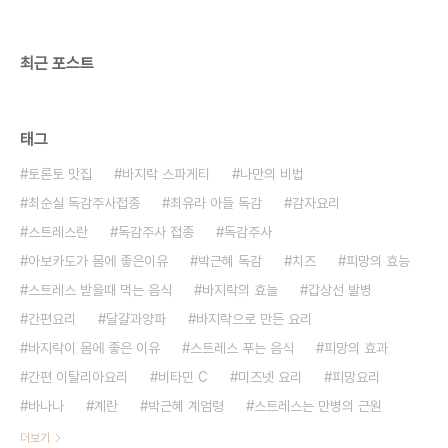
최근 포스트
태그
토론토 맛집
바지락 스파게티
나만의 비법
최순실 독감주사접종
최유라 아들 독감
감자요리
스트레스란
독감주사 접종
독감주사
아보카도가 몸에 좋은이유
박근혜 독감
치즈
피망의 효능
스트레스 받을때 먹는 음식
바지락의 효늘
갑상선 발병
간편요리
달걀과양파
바지락으로 만든 요리
바지락이 몸에 좋은 이유
스트레스 푸는 음식
피망의 효과
간편 이탈리아요리
비타민 C
미즈넷 요리
피망요리
바나나
계란
박근혜 계엄령
스트레스는 만병의 근원
더보기