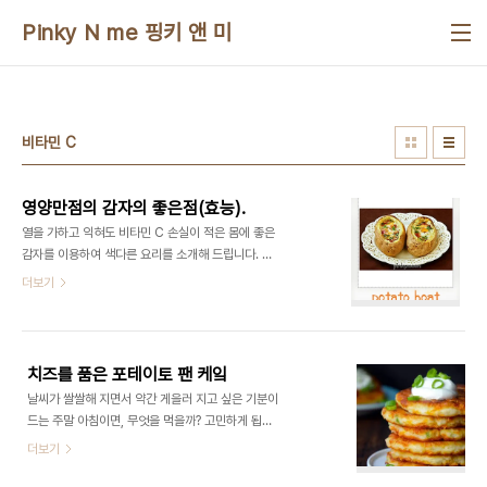
본문 바로가기
Pinky N me 핑키 앤 미
비타민 C
영양만점의 감자의 좋은점(효능).
열을 가하고 익혀도 비타민 C 손실이 적은 몸에 좋은
감자를 이용하여 색다른 요리를 소개해 드립니다. 우
선 감자는 감자의 식이섬유에는 지방이나 당질의 흡
더보기
수를 방해해 혈중의 콜레스테롤과 혈당을 낮추고 장
내 세균중 유익한 균을 증식시켜서 변비를 개선하는
등의 기능이 있어 그것만으로 성인병 예방에 도움을
줍니다. 감자의 비타민C는 콜라겐 조직을 강화하여
치즈를 품은 포테이토 팬 케잌
피부의 노화를 방지하고 멜라닌 색소의 형성과 침적
날씨가 쌀쌀해 지면서 약간 게을러 지고 싶은 기분이
을 막아 피부의 흑변과 검버섯, 주근깨 등의 발생을
드는 주말 아침이면, 무엇을 먹을까? 고민하게 됩니
억제하여 맑고 깨끗한 젊은 피부를 유지하게 하여
다. 지난 주말에 만들어 보았던 '치즈를 품은 포테이
더보기
"감자를 먹으면 예뻐진다"라고 말을 들어 보신적이
토 팬 케잌을 만들어 본 건강식을 이제서야 소개 합니
있으실 겁니다. 감자전분이 세포층의 비타민C를 보
다. 냉장고에 전날 먹었던 매쉬 포테이토 (mashed