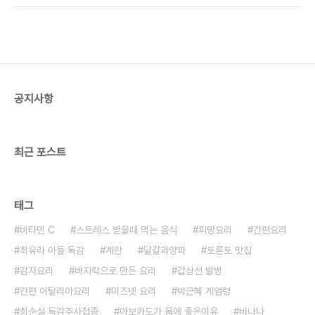
호하기 때문에 조리해도 파괴되지 않지만 익히거나
potato)가 있어서 팬 케잌을 만들어 보았습니다. 먼
찌는 대신에 랩으로 싸서 전자렌지로 가열 조리하면
저, 감자가 우리 몸에 어떻게 좋은지 알아 보도록 할
비타민C가 96%..
께요.감자는 혈액을 맑게 하고 기운을 좋게 하며 뱃속
을 든든하게 하고 소화기관을 튼튼하게 한다고 오래
전부터 알려져 왔습니다. 또, 약리작용이 있으면서 부
작용은 크게 없어 악성 종양이나 고혈압, 동맥경화,
공지사항
심장병, 간장병 등의 만성 질환을 치료하는 민간요법
으로 많이 쓰여왔습니다. 감자의 성분은 대부분 녹말
이지만 비타민 B1·B2·C, 판토텐산,..
최근 포스트
태그
비타민 C
스트레스 받을때 먹는 음식
피망요리
간편요리
최유라 아들 독감
계란
달걀과양파
토론토 맛집
감자요리
바지락으로 만든 요리
갑상선 발병
간편 이탈리아요리
미즈넷 요리
박근혜 계엄령
최순실 독감주사접종
아보카도가 몸에 좋은이유
바나나