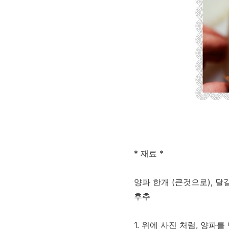
* 재료 *
양파 한개 (큰것으로), 달걀
후추
1. 위에 사진 처럼, 양파를